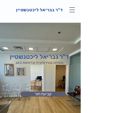
ד"ר גבריאל ליכטנשטיין
ד"ר גבריאל ליכטנשטיין
מומחה בנוירולוגיה וברפואת כאב
קביעת תור